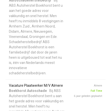
Autoschadeherstelbedrijf
Bij
ABS Autoherstel Boekhorst bent u
aan het goede adres voor
vakkundig en snel herstel. Men
heeft nu inmiddels 8 vestigingen in
Arnhem Zuid , Arnhem Noord,
Didam, Almere, Nieuwegein,
Veenendaal, Groningen en Ede.
Schadeherstelbedrijf ABS
Autoherstel Boekhorst is een
familiebedrijf dat door de jaren
heen is uitgebouwd tot wat het nu
is, één van Nederlands meest
innovatieve
schadeherstelbedrijven.
Vacature Plaatwerker M/V Almere
Almere
Boekhorst Autoschade
Bij ABS
Full Time
Autoherstel Boekhorst bent u aan
6 jaar geleden geplaatst
het goede adres voor vakkundig en
snel herstel. Men heeft nu