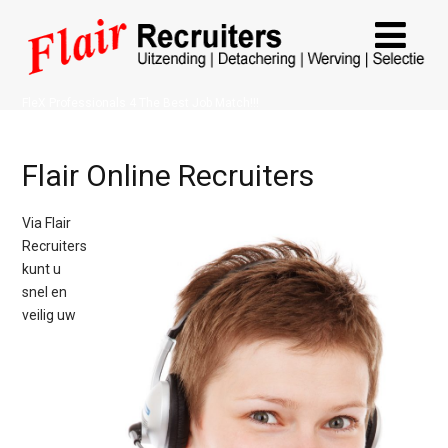
FleX Professionals 4 The Best Job Match!!!
Flair Online Recruiters
Via Flair
Recruiters
kunt u
snel en
veilig uw