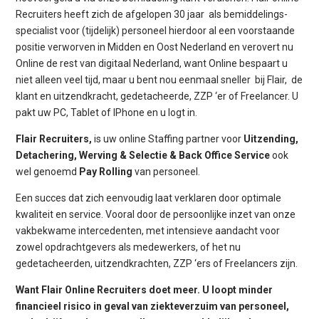
Recruiters heeft zich de afgelopen 30 jaar als bemiddelings-
specialist voor (tijdelijk) personeel hierdoor al een voorstaande
positie verworven in Midden en Oost Nederland en verovert nu
Online de rest van digitaal Nederland, want Online bespaart u
niet alleen veel tijd, maar u bent nou eenmaal sneller bij Flair, de
klant en uitzendkracht, gedetacheerde, ZZP ‘er of Freelancer. U
pakt uw PC, Tablet of IPhone en u logt in.
Flair Recruiters,
is uw online Staffing partner voor
Uitzending,
Detachering, Werving & Selectie & Back Office Service
ook
wel genoemd
Pay Rolling
van personeel.
Een succes dat zich eenvoudig laat verklaren door optimale
kwaliteit en service. Vooral door de persoonlijke inzet van onze
vakbekwame intercedenten, met intensieve aandacht voor
zowel opdrachtgevers als medewerkers, of het nu
gedetacheerden, uitzendkrachten, ZZP ‘ers of Freelancers zijn.
Want
Flair Online Recruiters
doet meer. U loopt minder
financieel risico in geval van ziekteverzuim van personeel,