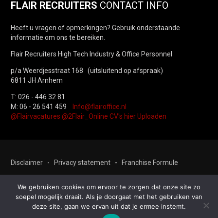
FLAIR RECRUITERS
CONTACT INFO
Heeft u vragen of opmerkingen? Gebruik onderstaande
informatie om ons te bereiken.
Flair Recruiters High Tech Industry & Office Personnel
p/a Weerdjesstraat 168 (uitsluitend op afspraak)
6811 JH Arnhem
T: 026 - 446 32 81
M: 06 - 26 541 459
Info@flairoffice.nl
@Flairvacatures
@2Flair_Online
CV's hier Uploaden
Disclaimer
-
Privacy statement
-
Franchise Formule
We gebruiken cookies om ervoor te zorgen dat onze site zo
© 2023 FLAIR RECRUITERS. All Rights Reserved.
soepel mogelijk draait. Als je doorgaat met het gebruiken van
deze site, gaan we ervan uit dat je ermee instemt.