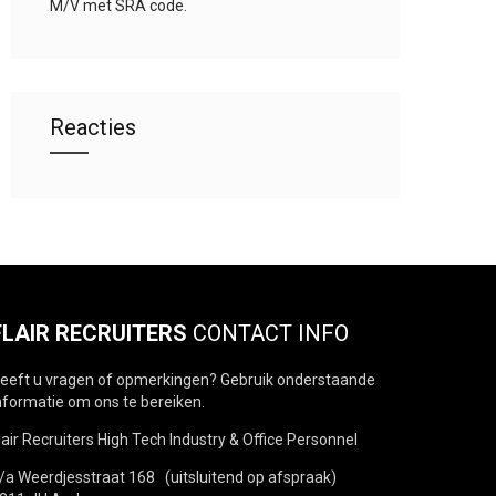
M/V met SRA code.
Reacties
FLAIR RECRUITERS
CONTACT INFO
eeft u vragen of opmerkingen? Gebruik onderstaande
nformatie om ons te bereiken.
lair Recruiters High Tech Industry & Office Personnel
/a Weerdjesstraat 168 (uitsluitend op afspraak)