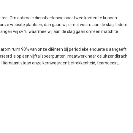
oriteit. Om optimale dienstverlening naar twee kanten te kunnen
nze website plaatsen, dan gaan wij direct voor u aan de slag. Iedere
ngen wij cv ’s, waarmee wij aan de slag gaan om een match te
k waarom ruim 90% van onze cliënten bij periodieke enquête s aangeeft
baseerd is op een vijftal speerpunten, maatwerk naar de uitzendkrach
isatie. Hiernaast staan onze kernwaarden betrokkenheid, teamgeest,