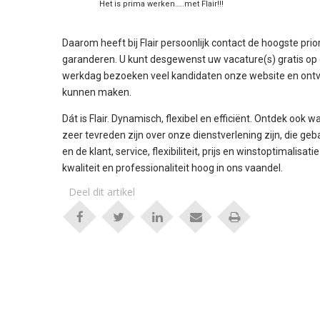
Het is prima werken…..met Flair!!!
Daarom heeft bij Flair persoonlijk contact de hoogste pri
garanderen. U kunt desgewenst uw vacature(s) gratis op o
werkdag bezoeken veel kandidaten onze website en ontva
kunnen maken.
Dát is Flair. Dynamisch, flexibel en efficiënt. Ontdek oo
zeer tevreden zijn over onze dienstverlening zijn, die ge
en de klant, service, flexibiliteit, prijs en winstoptimal
kwaliteit en professionaliteit hoog in ons vaandel.
Deel dit artikel