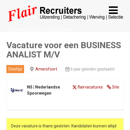
FleX Professionals 4 The Best Job Match!!!
Vacature voor een BUSINESS
ANALIST M/V
Deeltijd
Amersfoort
6 jaar geleden geplaatst
NS | Nederlandse
flairvacatures
Site
Spoorwegen
Deze vacature is thans gesloten. Kandidaten kunnen altijd