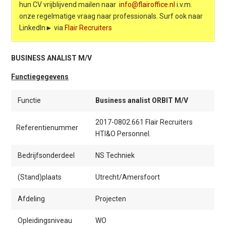
hun CV vrijblijvend mailen naar
info@flairoffice.nl
i.v.m.
onze regelmatige vraag naar professionals. Surf ook naar
LinkedIn► via
Flair Recruiters
BUSINESS ANALIST M/V
Functiegegevens
Functie
Business analist ORBIT M/V
2017-0802.661 Flair Recruiters
Referentienummer
HTI&O Personnel.
Bedrijfsonderdeel
NS Techniek
(Stand)plaats
Utrecht/Amersfoort
Afdeling
Projecten
Opleidingsniveau
WO