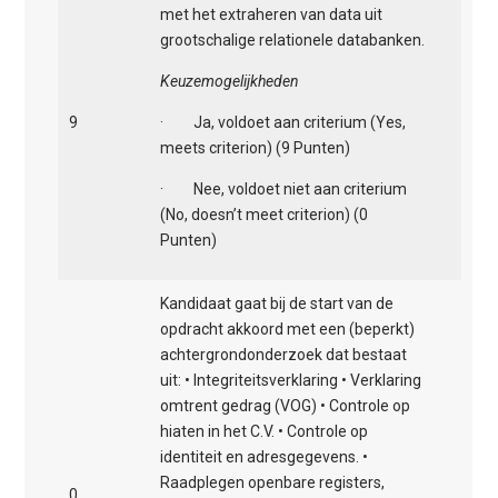
met het extraheren van data uit
grootschalige relationele databanken.
Keuzemogelijkheden
9
· Ja, voldoet aan criterium (Yes,
meets criterion) (9 Punten)
· Nee, voldoet niet aan criterium
(No, doesn’t meet criterion) (0
Punten)
Kandidaat gaat bij de start van de
opdracht akkoord met een (beperkt)
achtergrondonderzoek dat bestaat
uit: • Integriteitsverklaring • Verklaring
omtrent gedrag (VOG) • Controle op
hiaten in het C.V. • Controle op
identiteit en adresgegevens. •
Raadplegen openbare registers,
0